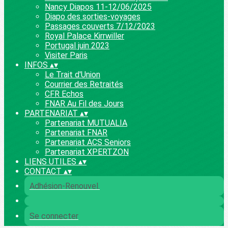
Nancy Diapos 11-12/06/2025
Diapo des sorties-voyages
Passages couverts 7/12/2023
Royal Palace Kirrwiller
Portugal juin 2023
Visiter Paris
INFOS
▴
▾
Le Trait d'Union
Courrier des Retraités
CFR Echos
FNAR Au Fil des Jours
PARTENARIAT
▴
▾
Partenariat MUTUALIA
Partenariat FNAR
Partenariat ACS Seniors
Partenariat XPERTZON
LIENS UTILES
▴
▾
CONTACT
▴
▾
Adhésion-Renouvel.
Se connecter