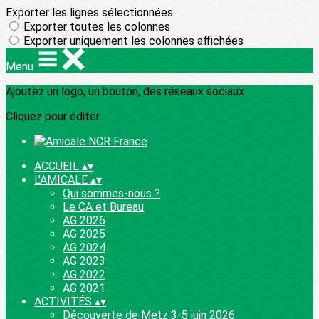
Exporter les lignes sélectionnées
Exporter toutes les colonnes
Exporter uniquement les colonnes affichées
Menu
Ajoutez un logo, un bouton, des réseaux sociaux
Cliquez pour éditer
ACCUEIL
▴
▾
L'AMICALE
▴
▾
Qui sommes-nous ?
Le CA et Bureau
AG 2026
AG 2025
AG 2024
AG 2023
AG 2022
AG 2021
ACTIVITÉS
▴
▾
Découverte de Metz 3-5 juin 2026