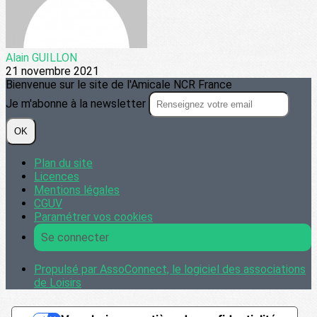
Alain GUILLON
21 novembre 2021
Bienvenue sur le site de l'Amicale NCR France
Je m'abonne à la newsletter
OK
Plan du site
Licences
Mentions légales
CGUV
Paramétrer vos cookies
Se connecter
Propulsé par AssoConnect, le logiciel des associations
de Loisirs