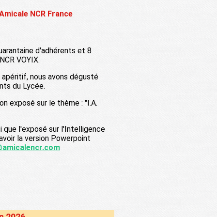
l'Amicale NCR France
quarantaine d'adhérents et 8
t NCR VOYIX.
n apéritif, nous avons dégusté
nts du Lycée.
 exposé sur le thème : "I.A.
i que l'exposé sur l'Intelligence
'avoir la version Powerpoint
@amicalencr.com
in 2026