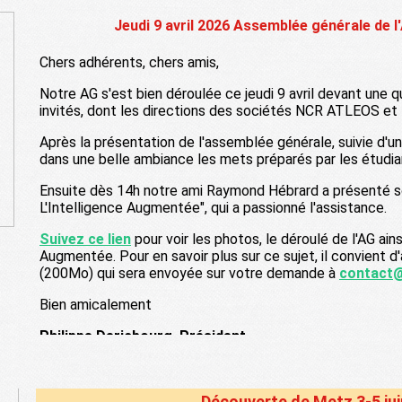
Jeudi 9 avril 2026 Assemblée générale de 
Chers adhérents, chers amis,
Notre AG s'est bien déroulée ce jeudi 9 avril devant une 
invités, dont les directions des sociétés NCR ATLEOS e
Après la présentation de l'assemblée générale, suivie d'u
dans une belle ambiance les mets préparés par les étudia
Ensuite dès 14h notre ami Raymond Hébrard a présenté son
L'Intelligence Augmentée", qui a passionné l'assistance.
Suivez ce lien
pour voir les photos, le déroulé de l'AG ains
Augmentée. Pour en savoir plus sur ce sujet, il convient d
(200Mo) qui sera envoyée sur votre demande à
contact
Bien amicalement
Philippe Dericbourg, Président
Découverte de Metz 3-5 ju