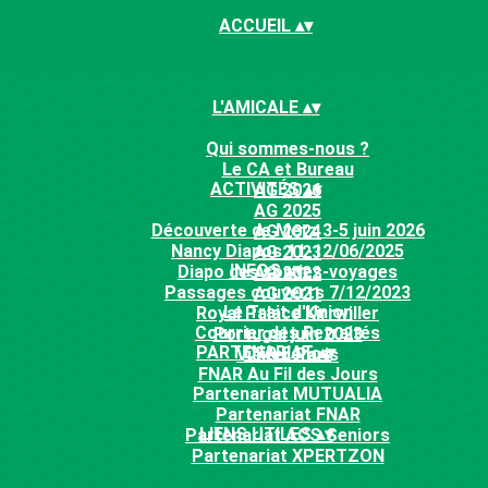
ACCUEIL
▴
▾
L'AMICALE
▴
▾
Qui sommes-nous ?
Le CA et Bureau
ACTIVITÉS
▴
▾
AG 2026
AG 2025
Découverte de Metz 3-5 juin 2026
AG 2024
Nancy Diapos 11-12/06/2025
AG 2023
INFOS
▴
▾
Diapo des sorties-voyages
AG 2022
Passages couverts 7/12/2023
AG 2021
Le Trait d'Union
Royal Palace Kirrwiller
Courrier des Retraités
Portugal juin 2023
PARTENARIAT
▴
▾
CFR Echos
Visiter Paris
FNAR Au Fil des Jours
Partenariat MUTUALIA
Partenariat FNAR
LIENS UTILES
▴
▾
Partenariat ACS Seniors
Partenariat XPERTZON