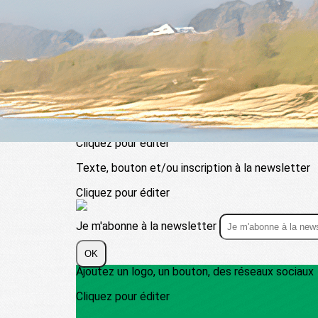
Exporter les lignes sélectionnées
Exporter toutes les colonnes
Exporter uniquement les colonnes affichées
Menu
?>
Images de la page d'accueil
Cliquez pour éditer
Texte, bouton et/ou inscription à la newsletter
Cliquez pour éditer
Je m'abonne à la newsletter
OK
Ajoutez un logo, un bouton, des réseaux sociaux
Cliquez pour éditer