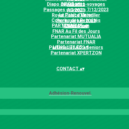
INFOS
▴
▾
Diapo des sorties-voyages
AG 2022
Passages couverts 7/12/2023
AG 2021
Le Trait d'Union
Royal Palace Kirrwiller
Courrier des Retraités
Portugal juin 2023
PARTENARIAT
▴
▾
CFR Echos
Visiter Paris
FNAR Au Fil des Jours
Partenariat MUTUALIA
Partenariat FNAR
LIENS UTILES
▴
▾
Partenariat ACS Seniors
Partenariat XPERTZON
CONTACT
▴
▾
Adhésion-Renouvel.