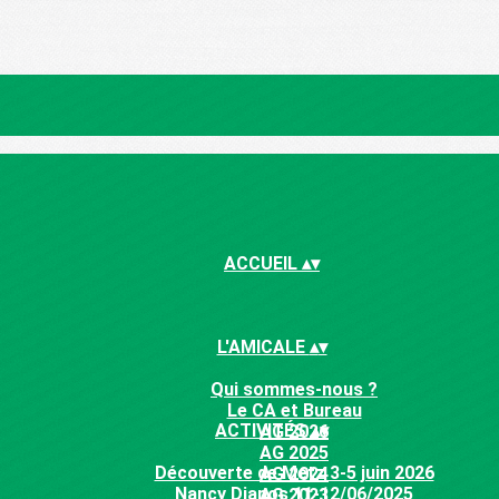
ACCUEIL
▴
▾
L'AMICALE
▴
▾
Qui sommes-nous ?
Le CA et Bureau
ACTIVITÉS
▴
▾
AG 2026
AG 2025
Découverte de Metz 3-5 juin 2026
AG 2024
Nancy Diapos 11-12/06/2025
AG 2023