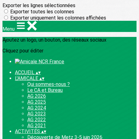
Exporter les lignes sélectionnées
Exporter toutes les colonnes
Exporter uniquement les colonnes affichées
Menu
Ajoutez un logo, un bouton, des réseaux sociaux
Cliquez pour éditer
ACCUEIL
▴
▾
L'AMICALE
▴
▾
Qui sommes-nous ?
Le CA et Bureau
AG 2026
AG 2025
AG 2024
AG 2023
AG 2022
AG 2021
ACTIVITÉS
▴
▾
Découverte de Metz 3-5 juin 2026