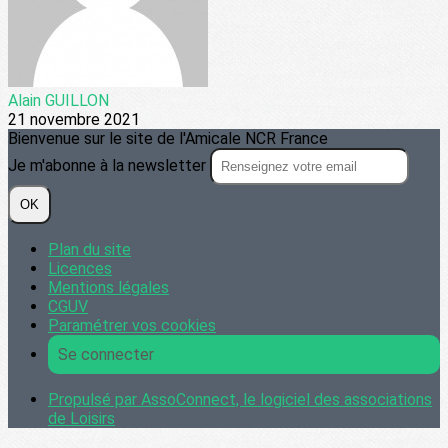
Alain GUILLON
21 novembre 2021
Bienvenue sur le site de l'Amicale NCR France
Je m'abonne à la newsletter
OK
Plan du site
Licences
Mentions légales
CGUV
Paramétrer vos cookies
Se connecter
Propulsé par AssoConnect, le logiciel des associations
de Loisirs