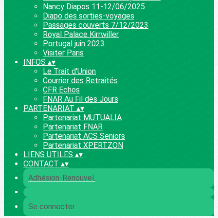
Nancy Diapos 11-12/06/2025
Diapo des sorties-voyages
Passages couverts 7/12/2023
Royal Palace Kirrwiller
Portugal juin 2023
Visiter Paris
INFOS
▴
▾
Le Trait d'Union
Courrier des Retraités
CFR Echos
FNAR Au Fil des Jours
PARTENARIAT
▴
▾
Partenariat MUTUALIA
Partenariat FNAR
Partenariat ACS Seniors
Partenariat XPERTZON
LIENS UTILES
▴
▾
CONTACT
▴
▾
Adhésion-Renouvel.
Se connecter