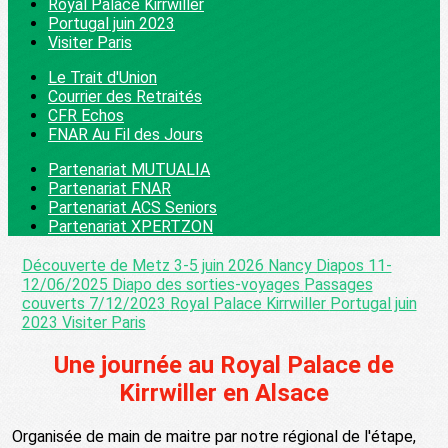
Royal Palace Kirrwiller
Portugal juin 2023
Visiter Paris
Le Trait d'Union
Courrier des Retraités
CFR Echos
FNAR Au Fil des Jours
Partenariat MUTUALIA
Partenariat FNAR
Partenariat ACS Seniors
Partenariat XPERTZON
Découverte de Metz 3-5 juin 2026
Nancy Diapos 11-
12/06/2025
Diapo des sorties-voyages
Passages
couverts 7/12/2023
Royal Palace Kirrwiller
Portugal juin
2023
Visiter Paris
Une journée au Royal Palace de
Kirrwiller en Alsace
Organisée de main de maitre par notre régional de l'étape,