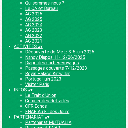
Qui sommes-nous ?
Le CA et Bureau
AG 2026
AG 2025
AG 2024
AG 2023
AG 2022
AG 2021
ACTIVITÉS
▴
▾
Découverte de Metz 3-5 juin 2026
Nancy Diapos 11-12/06/2025
Diapo des sorties-voyages
Passages couverts 7/12/2023
Royal Palace Kirrwiller
Portugal juin 2023
Visiter Paris
INFOS
▴
▾
Le Trait d'Union
Courrier des Retraités
CFR Echos
FNAR Au Fil des Jours
PARTENARIAT
▴
▾
Partenariat MUTUALIA
Partenariat FNAR