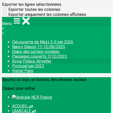
Exporter les lignes sélectionnées
Exporter toutes les colonnes
Exporter uniquement les colonnes affichées
Menu
<
>
Découverte de Metz 3-5 juin 2026
Nancy Diapos 11-12/06/2025
Diapo des sorties-voyages
Passages couverts 7/12/2023
Royal Palace Kirrwiller
Portugal juin 2023
Visiter Paris
Ajoutez un logo, un bouton, des réseaux sociaux
Cliquez pour éditer
ACCUEIL
▴
▾
L'AMICALE
▴
▾