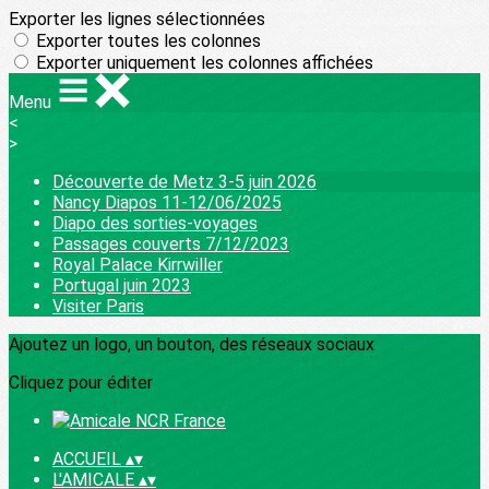
Exporter les lignes sélectionnées
Exporter toutes les colonnes
Exporter uniquement les colonnes affichées
Menu
<
>
Découverte de Metz 3-5 juin 2026
Nancy Diapos 11-12/06/2025
Diapo des sorties-voyages
Passages couverts 7/12/2023
Royal Palace Kirrwiller
Portugal juin 2023
Visiter Paris
Ajoutez un logo, un bouton, des réseaux sociaux
Cliquez pour éditer
ACCUEIL
▴
▾
L'AMICALE
▴
▾