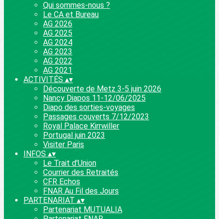
Qui sommes-nous ?
Le CA et Bureau
AG 2026
AG 2025
AG 2024
AG 2023
AG 2022
AG 2021
ACTIVITÉS
▴
▾
Découverte de Metz 3-5 juin 2026
Nancy Diapos 11-12/06/2025
Diapo des sorties-voyages
Passages couverts 7/12/2023
Royal Palace Kirrwiller
Portugal juin 2023
Visiter Paris
INFOS
▴
▾
Le Trait d'Union
Courrier des Retraités
CFR Echos
FNAR Au Fil des Jours
PARTENARIAT
▴
▾
Partenariat MUTUALIA
Partenariat FNAR