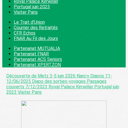
Royal Palace Kirrwiller
Portugal juin 2023
Visiter Paris
Le Trait d'Union
Courrier des Retraités
CFR Echos
FNAR Au Fil des Jours
Partenariat MUTUALIA
Partenariat FNAR
Partenariat ACS Seniors
Partenariat XPERTZON
Découverte de Metz 3-5 juin 2026
Nancy Diapos 11-
12/06/2025
Diapo des sorties-voyages
Passages
couverts 7/12/2023
Royal Palace Kirrwiller
Portugal juin
2023
Visiter Paris