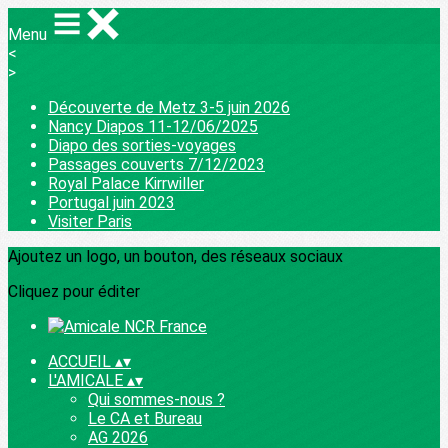
Menu
<
>
Découverte de Metz 3-5 juin 2026
Nancy Diapos 11-12/06/2025
Diapo des sorties-voyages
Passages couverts 7/12/2023
Royal Palace Kirrwiller
Portugal juin 2023
Visiter Paris
Ajoutez un logo, un bouton, des réseaux sociaux
Cliquez pour éditer
ACCUEIL
▴
▾
L'AMICALE
▴
▾
Qui sommes-nous ?
Le CA et Bureau
AG 2026