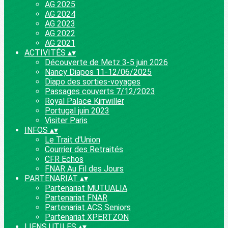
AG 2025
AG 2024
AG 2023
AG 2022
AG 2021
ACTIVITÉS
▴
▾
Découverte de Metz 3-5 juin 2026
Nancy Diapos 11-12/06/2025
Diapo des sorties-voyages
Passages couverts 7/12/2023
Royal Palace Kirrwiller
Portugal juin 2023
Visiter Paris
INFOS
▴
▾
Le Trait d'Union
Courrier des Retraités
CFR Echos
FNAR Au Fil des Jours
PARTENARIAT
▴
▾
Partenariat MUTUALIA
Partenariat FNAR
Partenariat ACS Seniors
Partenariat XPERTZON
LIENS UTILES
▴
▾