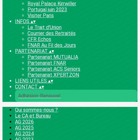
Royal Palace Kirrwiller
Portugal juin 2023
Visiter Paris
INFOS
▴
▾
Le Trait d'Union
Courrier des Retraités
CFR Echos
FNAR Au Fil des Jours
PARTENARIAT
▴
▾
Partenariat MUTUALIA
Partenariat FNAR
Partenariat ACS Seniors
Partenariat XPERTZON
LIENS UTILES
▴
▾
CONTACT
▴
▾
Adhésion-Renouvel.
Qui sommes-nous ?
Le CA et Bureau
AG 2026
AG 2025
AG 2024
AG 2023