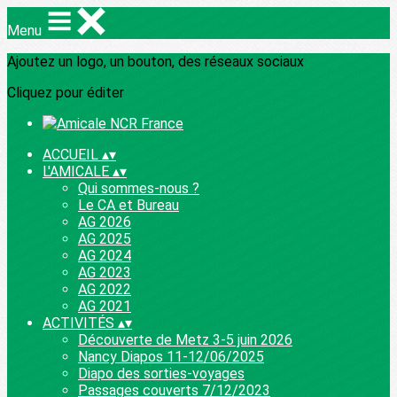
Menu
Ajoutez un logo, un bouton, des réseaux sociaux
Cliquez pour éditer
ACCUEIL
▴
▾
L'AMICALE
▴
▾
Qui sommes-nous ?
Le CA et Bureau
AG 2026
AG 2025
AG 2024
AG 2023
AG 2022
AG 2021
ACTIVITÉS
▴
▾
Découverte de Metz 3-5 juin 2026
Nancy Diapos 11-12/06/2025
Diapo des sorties-voyages
Passages couverts 7/12/2023