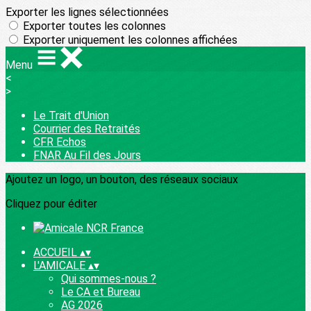
Exporter les lignes sélectionnées
Exporter toutes les colonnes
Exporter uniquement les colonnes affichées
Menu
<
>
Le Trait d'Union
Courrier des Retraités
CFR Echos
FNAR Au Fil des Jours
Ajoutez un logo, un bouton, des réseaux sociaux
Cliquez pour éditer
ACCUEIL
▴
▾
L'AMICALE
▴
▾
Qui sommes-nous ?
Le CA et Bureau
AG 2026