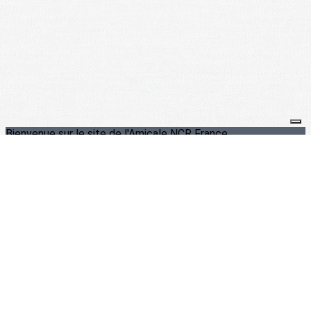
Bienvenue sur le site de l'Amicale NCR France
Je m'abonne à la newsletter
OK
Plan du site
Licences
Mentions légales
CGUV
Paramétrer vos cookies
Se connecter