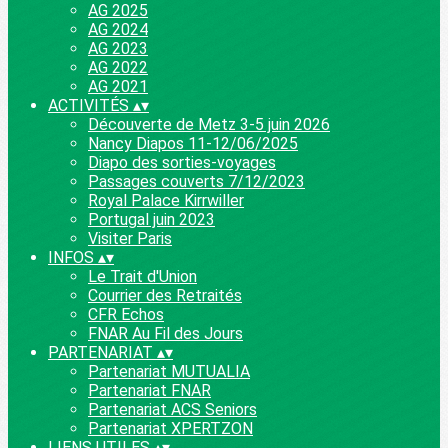
AG 2025
AG 2024
AG 2023
AG 2022
AG 2021
ACTIVITÉS
▴
▾
Découverte de Metz 3-5 juin 2026
Nancy Diapos 11-12/06/2025
Diapo des sorties-voyages
Passages couverts 7/12/2023
Royal Palace Kirrwiller
Portugal juin 2023
Visiter Paris
INFOS
▴
▾
Le Trait d'Union
Courrier des Retraités
CFR Echos
FNAR Au Fil des Jours
PARTENARIAT
▴
▾
Partenariat MUTUALIA
Partenariat FNAR
Partenariat ACS Seniors
Partenariat XPERTZON
LIENS UTILES
▴
▾